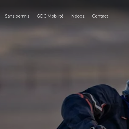
Sans permis
GDC Mobilité
Néooz
Contact