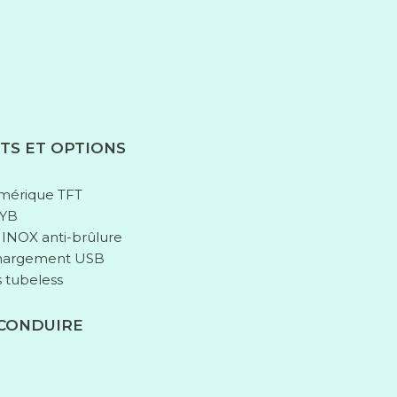
TS ET OPTIONS
mérique TFT
KYB
NOX anti-brûlure
chargement USB
s tubeless
 CONDUIRE