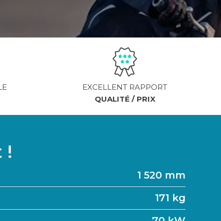
LE
EXCELLENT RAPPORT
QUALITÉ / PRIX
 !
1 520 mm
171 kg
70 kW