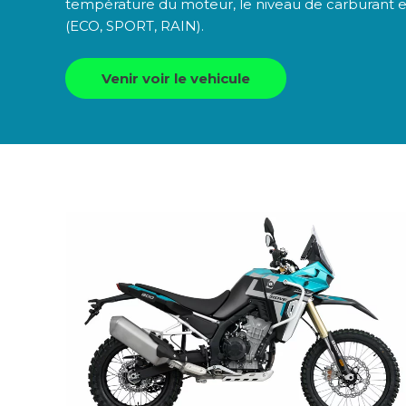
température du moteur, le niveau de carburant 
(ECO, SPORT, RAIN).
Venir voir le vehicule