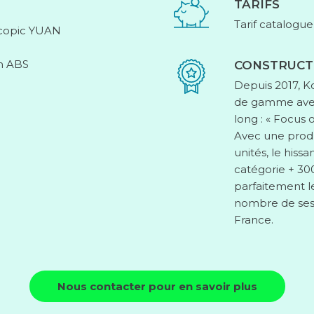
TARIFS
Tarif catalogue
scopic YUAN
m ABS
CONSTRUCT
Depuis 2017, Ko
de gamme avec 
long : « Focus
Avec une prod
unités, le hiss
catégorie + 30
parfaitement le
nombre de ses
France.
Nous contacter pour en savoir plus