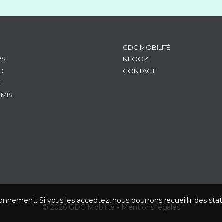
GDC MOBILITÉ
RS
NÉOOZ
D
CONTACT
D
RMIS
ionnement. Si vous les acceptez, nous pourrons recueillir des stat
© 2026 GDC Mobilité -
Mentions légales