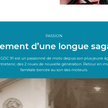
PASSION
sement d’une longue saga
GDC 91 est un passionné de moto depuis son plus jeune âge.
entretenir, des 2 roues de nouvelle génération. Retour en i
familiale bercée au son des moteurs.