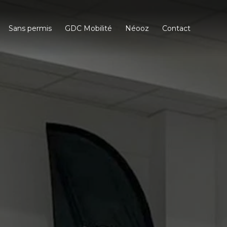
Sans permis
GDC Mobilité
Néooz
Contact