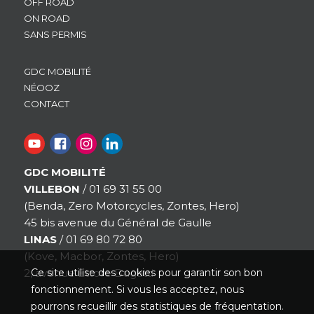
OFF ROAD
ON ROAD
SANS PERMIS
GDC MOBILITÉ
NÉOOZ
CONTACT
GDC MOBILITÉ
VILLEBON
/ 01 69 31 55 00
(Benda, Zero Motorcycles, Zontes, Hero)
45 bis avenue du Général de Gaulle
LINAS
/ 01 69 80 72 80
(Kove, Macbor, Zontes, Hero)
Ce site utilise des cookies pour garantir son bon
2, avenue Ettore Bugatti
fonctionnement. Si vous les acceptez, nous
pourrons recueillir des statistiques de fréquentation.