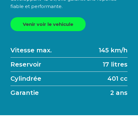
fiable et performante.
Venir voir le vehicule
Vitesse max.
145 km/h
Reservoir
17 litres
Cylindrée
401 cc
Garantie
2 ans