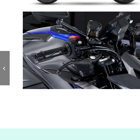
Macbor Montana XR5
510