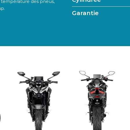
et température des pneus,
up.
Garantie