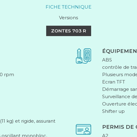
FICHE TECHNIQUE
Versions
ZONTES 703 R
ÉQUIPEMEN
ABS
contrôle de tra
00 rpm
Plusieurs mod
Ecran TFT
Démarrage san
Surveillance d
Ouverture élect
Shifter up
 kg) et rigide, assurant
PERMIS DE
 oscillant monobloc,
A2