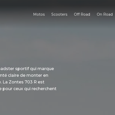
Motos
Scooters
Off Road
On Road
adster sportif qui marque
nté claire de monter en
e. La Zontes 703 R est
e pour ceux qui recherchent