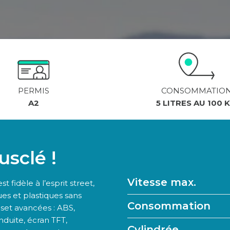
PERMIS
CONSOMMATIO
A2
5 LITRES AU 100 
usclé !
Vitesse max.
 fidèle à l’esprit street,
ues et plastiques sans
Consommation
eset avancées : ABS,
nduite, écran TFT,
Cylindrée