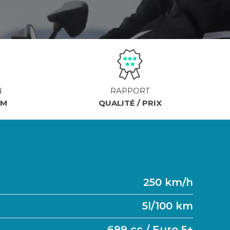
N
RAPPORT
KM
QUALITÉ / PRIX
250 km/h
5l/100 km
699 cc / Euro 5+