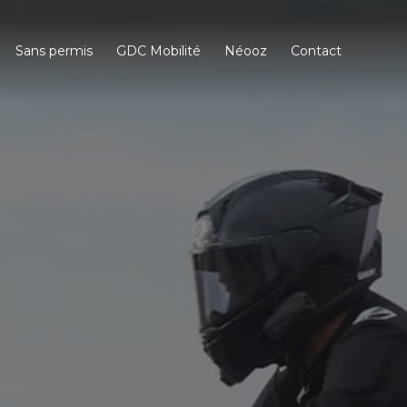
Sans permis
GDC Mobilité
Néooz
Contact