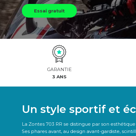
Essai gratuit
GARANTIE
3 ANS
Un style sportif et éc
La Zontes 703 RR se distingue par son esthétique
Ses phares avant, au design avant-gardiste, scintill