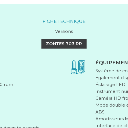
FICHE TECHNIQUE
Versions
ZONTES 703 RR
ÉQUIPEMEN
Système de con
Egalement dis
00 rpm
Éclairage LED
Instrument nu
Caméra HD fro
Mode double 
ABS
Amortisseurs
Interface de 
e down telescopic