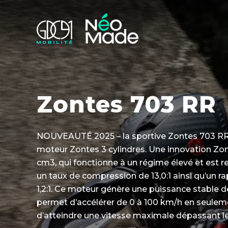
Zontes 703 RR
NOUVEAUTÉ 2025 – la sportive Zontes 703 RR
moteur Zontes 3 cylindres. Une innovation Zon
cm3, qui fonctionne à un régime élevé et est ref
un taux de compression de 13,0:1 ainsi qu’un r
1,2:1. Ce moteur génère une puissance stable de 
permet d’accélérer de 0 à 100 km/h en seulem
d’atteindre une vitesse maximale dépassant l