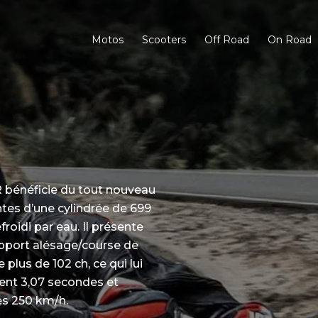
Motos
Scooters
Off Road
On Road
 bénéficie du tout nouveau
tes d’une cylindrée de 699
roidi par eau. Il présente
apport alésage/course de
plus de 102 ch, ce qui lui
ent 3,07 secondes et
es 250 km/h.