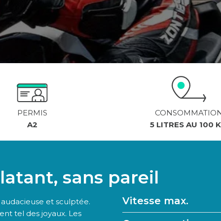
PERMIS
CONSOMMATIO
A2
5 LITRES AU 100 
latant, sans pareil
Vitesse max.
 audacieuse et sculptée.
ent tel des joyaux. Les