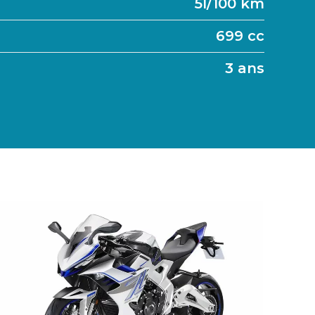
5l/100 km
699 cc
3 ans