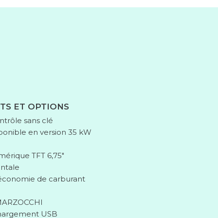
TS ET OPTIONS
trôle sans clé
ponible en version 35 kW
mérique TFT 6,75″
ntale
économie de carburant
 MARZOCCHI
chargement USB