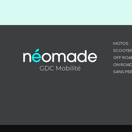
MOTOS
SCOOTE
OFF ROA
ON ROA
SANS PE