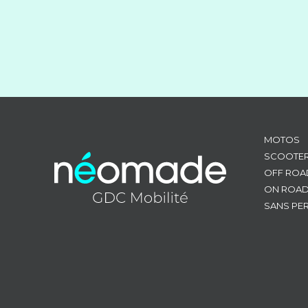
MOTOS
SCOOTE
OFF ROA
ON ROA
SANS PE