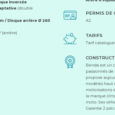
ique inversée
aptative
(double
PERMIS DE
 / Disque arrière Ø 265
A2
″
(arrière)
TARIFS
Tarif catalogue
CONSTRUCT
Benda est un c
passionnés de 
propose aujour
modèles haut
motorisations a
la marque s’im
moto. Ses véhic
Garantie 2 piè