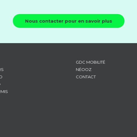
Nous contacter pour en savoir plus
GDC MOBILITÉ
RS
NÉOOZ
D
CONTACT
D
RMIS