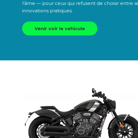
l’âme — pour ceux qui refusent de choisir entre a
innovations pratiques.
Venir voir le vehicule