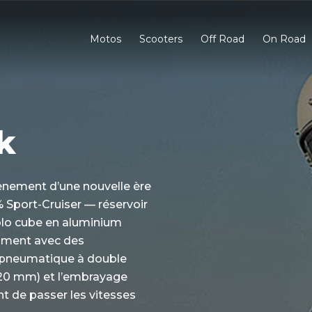
Motos
Scooters
Off Road
On Road
k
nement d’une nouvelle ère
 Sport-Cruiser — réservoir
solo cube en aluminium
egment avec des
e pneumatique à double
720 mm) et l’embrayage
t de passer les vitesses