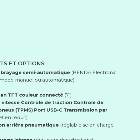
TS ET OPTIONS
brayage semi-automatique
(BENDA Electronic
– mode manuel ou automatique)
ran TFT couleur connecté
(7″)
 vitesse
Contrôle de traction
Contrôle de
 pneus (TPMS)
Port USB-C
Transmission par
etien réduit)
on arrière pneumatique
(réglable selon charge
brage interne
(réduction des vibrations)