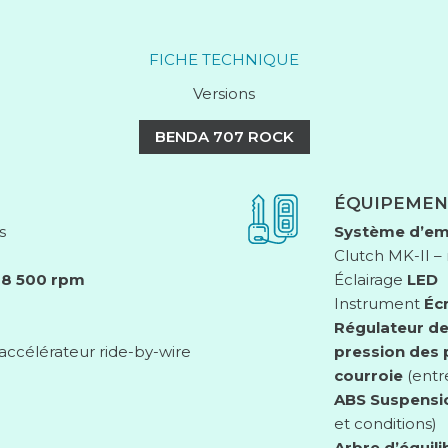
FICHE TECHNIQUE
Versions
BENDA 707 ROCK
ÉQUIPEMEN
s
Système d’em
Clutch MK-II 
@ 8 500 rpm
Éclairage
LED
Instrument
Éc
Régulateur de
accélérateur ride-by-wire
pression des
courroie
(entr
ABS
Suspensi
et conditions)
Arbre d’équili