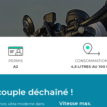
PERMIS
CONSOMMATIO
A2
4,5 LITRES AU 100
couple déchaîné !
Vitesse max.
ence, ultra-moderne dans