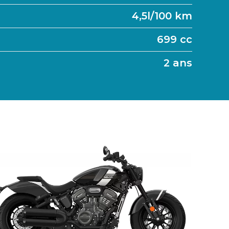
4,5l/100 km
699 cc
2 ans