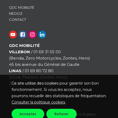
GDC MOBILITÉ
NÉOOZ
CONTACT
GDC MOBILITÉ
VILLEBON
/ 01 69 31 55 00
(Benda, Zero Motorcycles, Zontes, Hero)
45 bis avenue du Général de Gaulle
LINAS
/ 01 69 80 72 80
(Kove, Macbor, Zontes, Hero)
2, avenue Ettore Bugatti
Ce site utilise des cookies pour garantir son bon
fonctionnement. Si vous les acceptez, nous
pourrons recueillir des statistiques de fréquentation.
Consulter la politique cookies
.
© 2026 GDC Mobilité -
Mentions légales
Accepter
Refuser