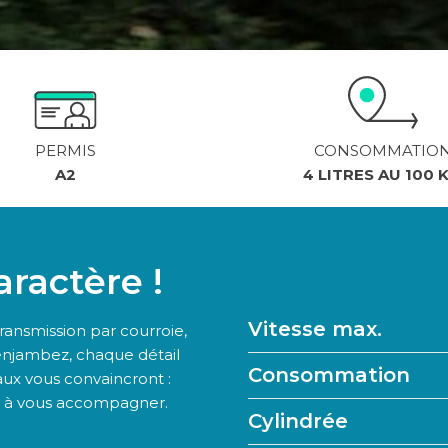
PERMIS
CONSOMMATIO
A2
4 LITRES AU 100 
ractère !
Vitesse max.
ransmission par courroie,
l’enjambez, chaque détail
Consommation
aux vous convaincront :
ête à vous accompagner.
Cylindrée