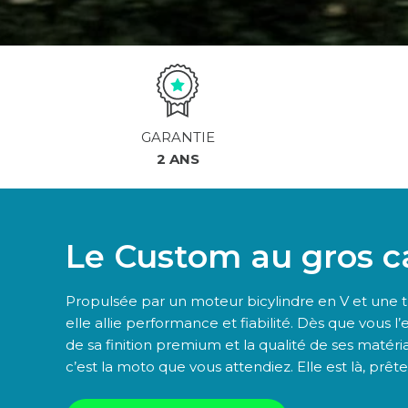
GARANTIE
2 ANS
Le Custom au gros ca
Propulsée par un moteur bicylindre en V et une t
elle allie performance et fiabilité. Dès que vous 
de sa finition premium et la qualité de ses matéri
c’est la moto que vous attendiez. Elle est là, pr