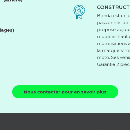
CONSTRUCT
Benda est un c
passionnés de 
propose aujour
lages)
modèles haut
motorisations a
la marque s’im
moto. Ses véhic
Garantie 2 piè
Nous contacter pour en savoir plus