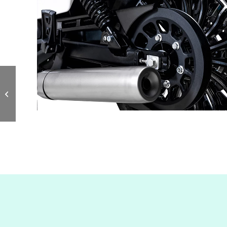
Benda Darkflag V4
Commander