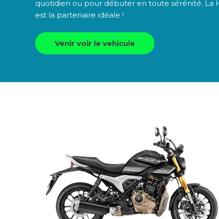
quotidien ou pour débuter en toute sérénité. L
est la partenaire idéale !
Venir voir le vehicule