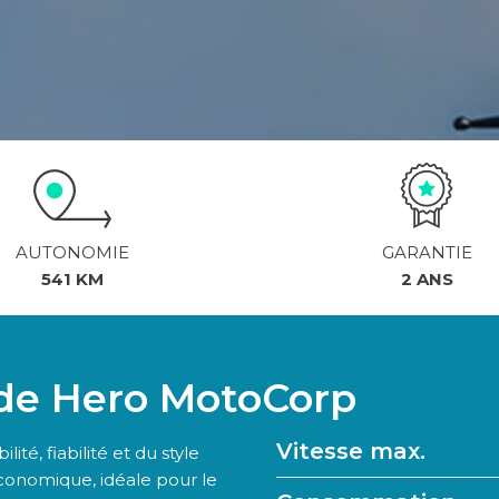
AUTONOMIE
GARANTIE
541 KM
2 ANS
 de Hero MotoCorp
Vitesse max.
ité, fiabilité et du style
conomique, idéale pour le