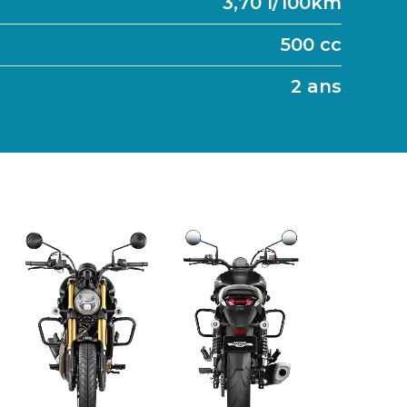
3,70 l/100km
500 cc
2 ans