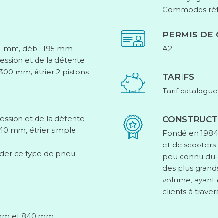
Commodes rétr
PERMIS DE
41 mm, déb : 195 mm
A2
ession et de la détente
300 mm, étrier 2 pistons
TARIFS
Tarif catalogue
ession et de la détente
CONSTRUCT
240 mm, étrier simple
Fondé en 1984
et de scooters
nder ce type de pneu
peu connu du gr
des plus gran
volume, ayant 
clients à trave
0 mm et 840 mm