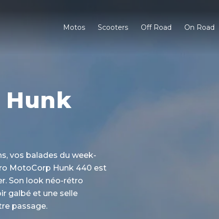
Motos
Scooters
Off Road
On Road
p Hunk
s, vos balades du week-
ero MotoCorp Hunk 440 est
ner. Son look néo-rétro
r galbé et une selle
otre passage.