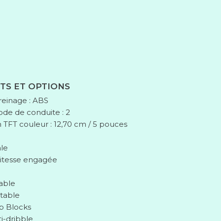
TS ET OPTIONS
reinage : ABS
e de conduite : 2
an TFT couleur : 12,70 cm / 5 pouces
ale
vitesse engagée
lable
table
op Blocks
i-dribble