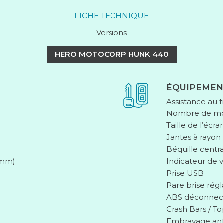
FICHE TECHNIQUE
Versions
HERO MOTOCORP HUNK 440
ÉQUIPEMEN
Assistance au f
Nombre de mod
Taille de l’écr
Jantes à rayon
Béquille centr
2 mm)
Indicateur de 
Prise USB
Pare brise rég
ABS déconnec
Crash Bars / T
Embrayage ant