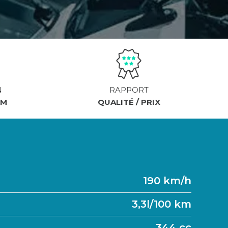
N
RAPPORT
KM
QUALITÉ / PRIX
190 km/h
3,3l/100 km
344 cc