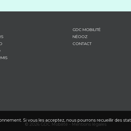
GDC MOBILITÉ
RS
NÉOOZ
D
CONTACT
D
RMIS
ionnement. Si vous les acceptez, nous pourrons recueillir des stat
© 2026 GDC Mobilité -
Mentions légales