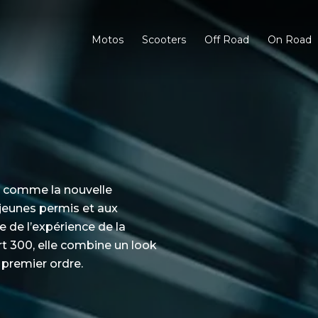
Motos
Scooters
Off Road
On Road
 comme la nouvelle
 jeunes permis et aux
 de l’expérience de la
300, elle combine un look
 premier ordre.