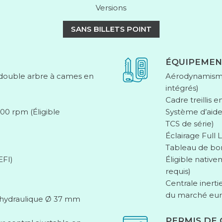
Versions
SANS BILLETS POINT
ÉQUIPEMEN
, double arbre à cames en
Aérodynamisme 
intégrés)
Cadre treillis 
’500 rpm
(Éligible
Système d’aide
TCS de série)
Éclairage Full
Tableau de bo
EFI)
Éligible nativ
requis)
Centrale inerti
du marché eu
e hydraulique Ø 37 mm
PERMIS DE