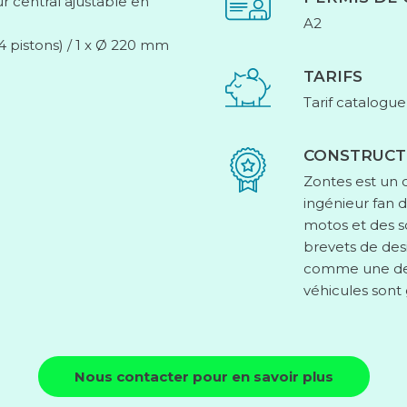
r central ajustable en
A2
 4 pistons) / 1 x Ø 220 mm
TARIFS
Tarif catalogue
CONSTRUCT
Zontes est un 
ingénieur fan 
motos et des s
brevets de des
comme une des
véhicules sont 
Nous contacter pour en savoir plus